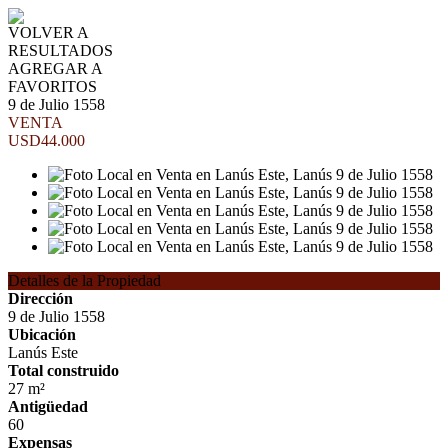
VOLVER A
RESULTADOS
AGREGAR A
FAVORITOS
9 de Julio 1558
VENTA
USD44.000
Detalles de la Propiedad
Dirección
9 de Julio 1558
Ubicación
Lanús Este
Total construido
27 m²
Antigüedad
60
Expensas