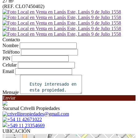
27 m²
(REF. CLO7450402)
Contacto
Nombre
Teléfono
PIN
Celular
Email
Mensaje
Enviar
Sucursal Crivelli Propiedades
crivellipropiedades@gmail.com
+54 11 42671022
+549 11 23354669
UBICACIÓN