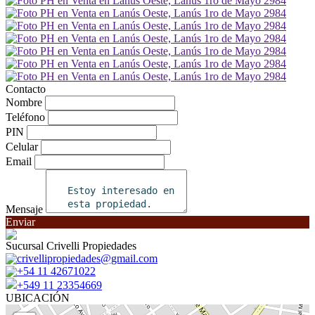
Contacto
Nombre
Teléfono
PIN
Celular
Email
Mensaje
Enviar
Sucursal Crivelli Propiedades
crivellipropiedades@gmail.com
+54 11 42671022
+549 11 23354669
UBICACIÓN