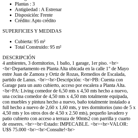
Plantas : 3
Antigüedad : A Estrenar
Disposición: Frente
Crédito: Apto crédito
SUPERFICIES Y MEDIDAS
Cubierta: 95 m²
Total Construido: 95 m²
DESCRIPCIÓN
4 ambientes, 3 dormitorios, 1 baño, 1 garage, 1er piso. <br>
<br>Departamento en Planta Alta ubicada en la calle 1° de Mayo
entre Juan de Zamora y Ortiz de Rozas, Remedios de Escalada,
partido de Lanus. <br><br>Descripción: <br>PB: Cuenta con
Garage para un auto cubierto, acceso por escalera a Planta Alta.
<br>PA: Living comedor de 6,50 mts x 4,50 mts hecho a nuevo,
una cocina comedor de 4,50 mts x 4,50 mts totalmente equipada,
con muebles y pintura hecho a nuevo, baño totalmente instalado a
full hecho a nuevo de 2,60 x 1,60 mts, y tres dormitorios (uno de 5 x
4,50 mts y los otros dos de 4.50 x 2.50 mts), pequeño lavadero y
patio cubierto con acceso a terraza de 90mts2 con parrilla y cuarto
de enseres. <br><br>Estado: IMPECABLE. <br><br>VALOR:
U$S 75.000 <br><br>Consulte!<br>