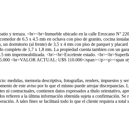
patio y terraza. <br><br>Inmueble ubicado en la calle Erezcano N° 22
comedor de 6.5 x 4.5 mts en ochava con piso de granito, cocina instala
s, un dormitorio (al frente) de 3,5 x 4 mts con piso de parquet y placar
do completo de 1,7 x 1,8 mts. La propiedad cuenta tambien con un gara
 4 x 4.5 mts impermeabilizada. <br><br>Excelente estado. <br><br>Supe
r>VALOR ACTUAL: U$S 110.000</span></p><p><span style="font
didas, memoria descriptiva, fotografías, renders, impuestos y servic
omento de este aviso por lo que el mismo puede arrojar discrepancias. L
s ni contractuales, contienen datos expresados a título orientativo, ap
refieren a la última información obtenida sujeta a confirmación. Se rec
ción. A tales fines se facilitará todo lo que el cliente requiera a total