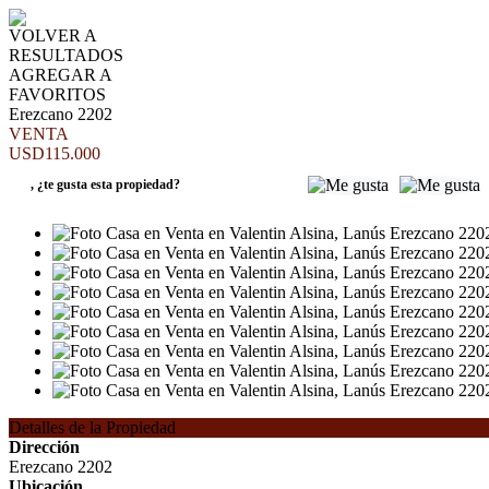
VOLVER A
RESULTADOS
AGREGAR A
FAVORITOS
Erezcano 2202
VENTA
USD115.000
,
¿te gusta esta propiedad?
Detalles de la Propiedad
Dirección
Erezcano 2202
Ubicación