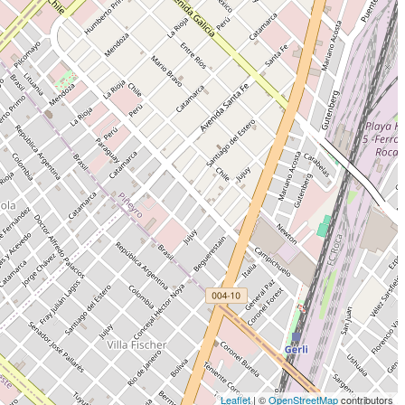
Leaflet
| ©
OpenStreetMap
contributors