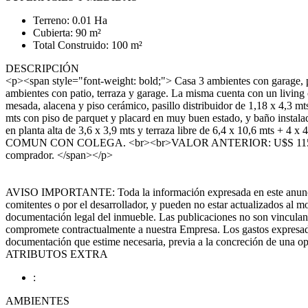
Terreno: 0.01 Ha
Cubierta: 90 m²
Total Construido: 100 m²
DESCRIPCIÓN
<p><span style="font-weight: bold;"> Casa 3 ambientes con garage, 
ambientes con patio, terraza y garage. La misma cuenta con un living 
mesada, alacena y piso cerámico, pasillo distribuidor de 1,18 x 4,3 mt
mts con piso de parquet y placard en muy buen estado, y baño instala
en planta alta de 3,6 x 3,9 mts y terraza libre de 6,4 x 10,6 mts +
COMUN CON COLEGA. <br><br>VALOR ANTERIOR: U$S 115.000 <b
comprador. </span></p>
AVISO IMPORTANTE: Toda la información expresada en este anuncio: me
comitentes o por el desarrollador, y pueden no estar actualizados al m
documentación legal del inmueble. Las publicaciones no son vinculante
compromete contractualmente a nuestra Empresa. Los gastos expresados 
documentación que estime necesaria, previa a la concreción de una opera
ATRIBUTOS EXTRA
:
AMBIENTES