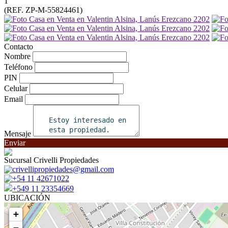
1
(REF. ZP-M-55824461)
Contacto
Nombre
Teléfono
PIN
Celular
Email
Mensaje
Enviar
Sucursal Crivelli Propiedades
crivellipropiedades@gmail.com
+54 11 42671022
+549 11 23354669
UBICACIÓN
+
−