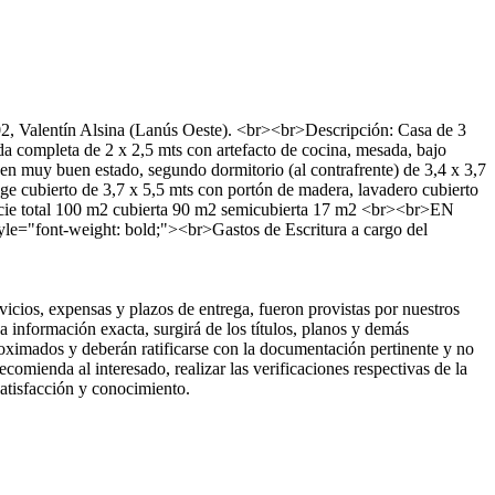
02, Valentín Alsina (Lanús Oeste). <br><br>Descripción: Casa de 3
da completa de 2 x 2,5 mts con artefacto de cocina, mesada, bajo
d en muy buen estado, segundo dormitorio (al contrafrente) de 3,4 x 3,7
ge cubierto de 3,7 x 5,5 mts con portón de madera, lavadero cubierto
rficie total 100 m2 cubierta 90 m2 semicubierta 17 m2 <br><br>EN
-weight: bold;"><br>Gastos de Escritura a cargo del
ios, expensas y plazos de entrega, fueron provistas por nuestros
a información exacta, surgirá de los títulos, planos y demás
roximados y deberán ratificarse con la documentación pertinente y no
omienda al interesado, realizar las verificaciones respectivas de la
 satisfacción y conocimiento.