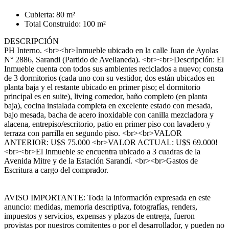
Cubierta: 80 m²
Total Construido: 100 m²
DESCRIPCIÓN
PH Interno. <br><br>Inmueble ubicado en la calle Juan de Ayolas
N° 2886, Sarandi (Partido de Avellaneda). <br><br>Descripción: El
Inmueble cuenta con todos sus ambientes reciclados a nuevo; consta
de 3 dormitorios (cada uno con su vestidor, dos están ubicados en
planta baja y el restante ubicado en primer piso; el dormitorio
principal es en suite), living comedor, baño completo (en planta
baja), cocina instalada completa en excelente estado con mesada,
bajo mesada, bacha de acero inoxidable con canilla mezcladora y
alacena, entrepiso/escritorio, patio en primer piso con lavadero y
terraza con parrilla en segundo piso. <br><br>VALOR
ANTERIOR: U$S 75.000 <br>VALOR ACTUAL: U$S 69.000!
<br><br>El Inmueble se encuentra ubicado a 3 cuadras de la
Avenida Mitre y de la Estación Sarandí. <br><br>Gastos de
Escritura a cargo del comprador.
AVISO IMPORTANTE: Toda la información expresada en este
anuncio: medidas, memoria descriptiva, fotografías, renders,
impuestos y servicios, expensas y plazos de entrega, fueron
provistas por nuestros comitentes o por el desarrollador, y pueden no