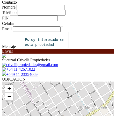
Contacto
Nombre
Teléfono
PIN
Celular
Email
Mensaje
Enviar
Sucursal Crivelli Propiedades
crivellipropiedades@gmail.com
+54 11 42671022
+549 11 23354669
UBICACIÓN
+
−