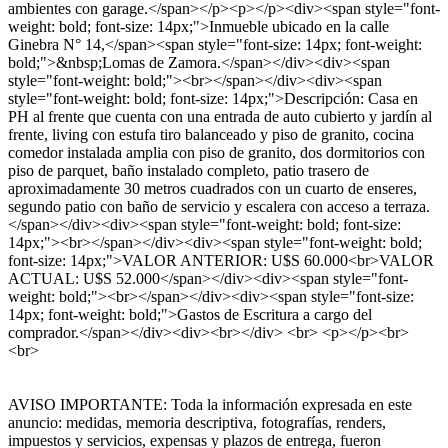
ambientes con garage.</span></p><p></p><div><span style="font-
weight: bold; font-size: 14px;">Inmueble ubicado en la calle
Ginebra N° 14,</span><span style="font-size: 14px; font-weight:
bold;">&nbsp;Lomas de Zamora.</span></div><div><span
style="font-weight: bold;"><br></span></div><div><span
style="font-weight: bold; font-size: 14px;">Descripción: Casa en
PH al frente que cuenta con una entrada de auto cubierto y jardín al
frente, living con estufa tiro balanceado y piso de granito, cocina
comedor instalada amplia con piso de granito, dos dormitorios con
piso de parquet, baño instalado completo, patio trasero de
aproximadamente 30 metros cuadrados con un cuarto de enseres,
segundo patio con baño de servicio y escalera con acceso a terraza.
</span></div><div><span style="font-weight: bold; font-size:
14px;"><br></span></div><div><span style="font-weight: bold;
font-size: 14px;">VALOR ANTERIOR: U$S 60.000<br>VALOR
ACTUAL: U$S 52.000</span></div><div><span style="font-
weight: bold;"><br></span></div><div><span style="font-size:
14px; font-weight: bold;">Gastos de Escritura a cargo del
comprador.</span></div><div><br></div> <br> <p></p><br>
<br>
AVISO IMPORTANTE: Toda la información expresada en este
anuncio: medidas, memoria descriptiva, fotografías, renders,
impuestos y servicios, expensas y plazos de entrega, fueron