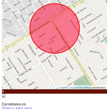
Leaflet
| ©
OpenStreetMap
contributors
0
Encontranos en
(011) 4267-1022